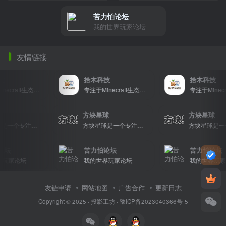
苦力怕论坛
我的世界玩家论坛
友情链接
拾木科技
拾木科技
专注于Minecraft生态建设
专注于Minecraft生态建设
星球
方块星球
方块星球
方块星球是一个专注于我的世界的中文论坛，提供丰富的资源分享、玩家交流和创意展示，包括地图、皮肤、数据包等内容，打造Minecraft玩家的专属社区乐园！
方块星球是一个专注于我的世界的中文论坛，提供丰富的资源分享、玩家交流和创意展示，包括地图、皮肤、数据包等内容，打造Minecraft玩家的专属社区乐园！
坛
苦力怕论坛
苦力怕论坛
玩家论坛
我的世界玩家论坛
我的世界玩家论
友链申请
网站地图
广告合作
更新日志
Copyright © 2025 ·
投影工坊
·
豫ICP备2023040366号-5