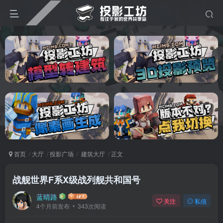
首页
大厅
投影广场
建筑大厅
正文
战舰世界F系X级战列舰共和国号
蓝晴路
关注
私信
4个月前发布
343次阅读