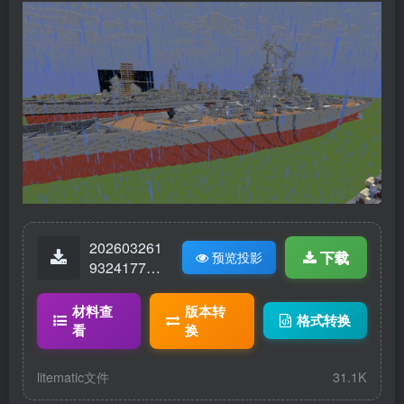
202603261
下载
预览投影
93241775-
LS共和国.li
tematic
材料查
版本转
格式转换
看
换
litematic文件
31.1K