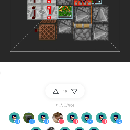
10
13人已评分
+1
+1
+1
-1
-1
+4
-1
+2