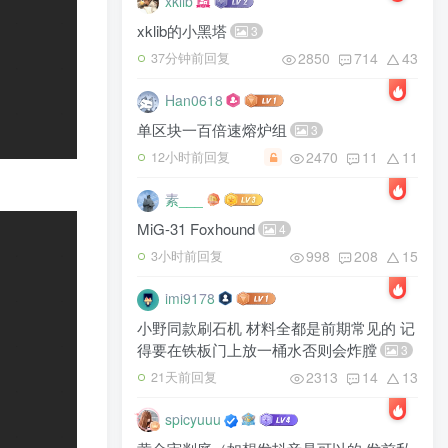
xklib
xklib的小黑塔
3
2850
714
43
37分钟前回复
Han0618
单区块一百倍速熔炉组
3
2470
11
11
12小时前回复
素___
MiG-31 Foxhound
4
998
208
15
3小时前回复
imi9178
小野同款刷石机 材料全都是前期常见的 记
得要在铁板门上放一桶水否则会炸膛
3
2313
14
13
21天前回复
spicyuuu