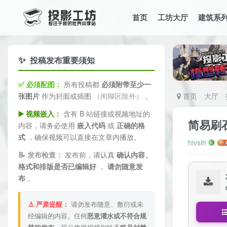
首页
工坊大厅
建筑系
✨
投稿发布重要须知
✅ 必须配图：
所有投稿都
必须附带至少一
张图片
作为封面或插图
（闲聊区除外）
。
首页
大厅
▶️ 视频嵌入：
含有 B 站链接或视频地址的
简易刷
内容，请务必使用
嵌入代码
或
正确的格
式
，确保视频可以直接在文章内播放。
hivsih
📝 发布检查：
发布前，请认真
确认内容、
格式和排版是否已编辑好
，
请勿随意发
布
。
⚠️ 严肃提醒：
请勿发布随意、敷衍或未
经编辑的内容。任何
恶意灌水或不符合规