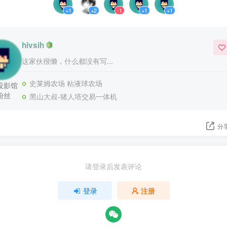
+1
+2
-1
+1
+1
hivsih
这家伙很懒，什么都没有写...
史莱姆农场 粘液球农场
投影馆
粉丝
黑山大叔-猪人塔交易一体机
分
请登录后发表评论
登录
注册