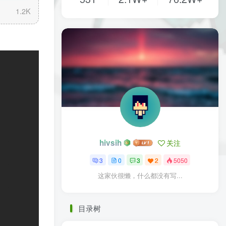
1.2K
hivsih
关注
3
0
3
2
5050
这家伙很懒，什么都没有写...
目录树