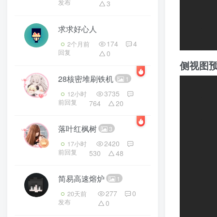
发布
3
求求好心人
174
4
2个月前
回复
0
侧视图
28核密堆刷铁机
1
3735
12小时
前回复
764
20
落叶红枫树
3
2420
17小时
前回复
530
48
简易高速熔炉
1
277
0
20天前
发布
0