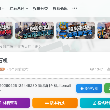
列
红石系列
投影分类
投影仓库
投影广场
红石大厅
正文
石机
3个月前发布
1347
20260426135445230-简易刷石机.litemati
预览投影
c
材料查看
版本转换
格式转