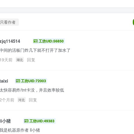
只看作者
zjq114514
工坊UID:56850
中间的活板门炸几下就不打开了加水了
19天前
回复
湖北
taixi
工坊UID:72003
太快容易炸/tnt卡没，并且效率较低
2个月前
回复
河北
ll小猪
工坊UID:49383
我是机器原作者 ll小猪
