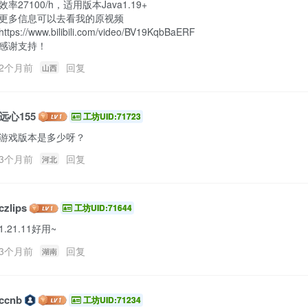
效率27100/h，适用版本Java1.19+

更多信息可以去看我的原视频

https://www.bilibili.com/video/BV19KqbBaERF

感谢支持！ 
2个月前
回复
山西
远心155
工坊UID:71723
游戏版本是多少呀？
3个月前
回复
河北
czlips
工坊UID:71644
1.21.11好用~
3个月前
回复
湖南
ccnb
工坊UID:71234