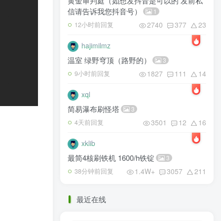
黄金审判庭（如想发抖音是可以的 发前私
信请告诉我您抖音号）
1
2740
377
23
12小时前回复
hajimilmz
温室 绿野穹顶（路野的）
3
1827
111
14
9小时前回复
xql
简易瀑布刷怪塔
3
3501
12
16
4天前回复
xklib
最简4核刷铁机 1600/h铁锭
3
1.4W+
3057
211
38分钟前回复
最近在线