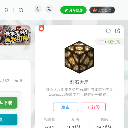
分享投影
工坊会员
2081人已订阅
482
9
红石大厅
红石大厅汇集各类红石和生电建筑的优质
Litematica投影文件，助你轻松搭建。
下载
发布
订阅
换
投影馆
互动
阅读
531
2.1W+
76.2W+