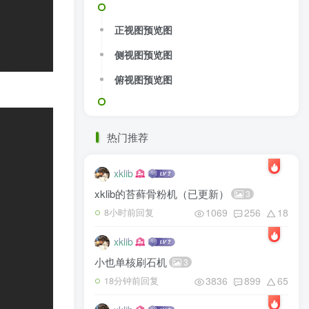
正视图预览图
侧视图预览图
俯视图预览图
热门推荐
xklib
xklib的苔藓骨粉机（已更新）
3
1069
256
18
8小时前回复
xklib
小也单核刷石机
3
3836
899
65
18分钟前回复