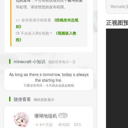
范的发布
，平台将根据规则给予
账号封禁
litemati
等处理。请珍惜您的发布权限。
👉 发布前请仔细查看
《投稿发布总规
正视图
则》
📺 不会嵌入B站视频？
《视频嵌入教
程》
minecraft-小知识
我的世界每日一言
As long as there s tomorrow, today s always
the startng lne.
只要还有明天，今天就永远是起跑线
随便看看
随机投影展示
珊瑚地毯机
3
620
0
8个月前