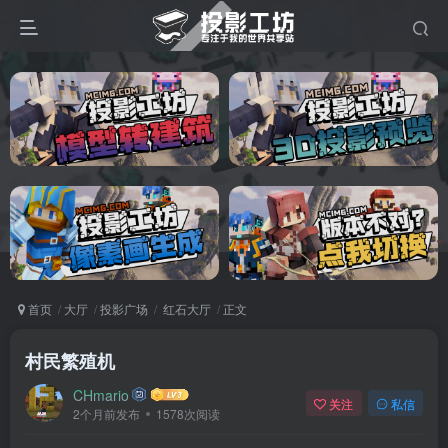
首页
大厅
投影广场
红石大厅
正文
村民繁殖机
CHmario
关注
私信
2个月前发布
1578次阅读