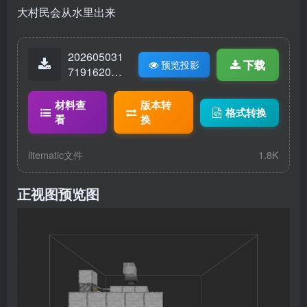
大村民会从水里出来
202605031
下载
预览投影
71916207-
繁殖.litemat
ic
材料查
版本转
格式转换
看
换
litematic文件
1.8K
正视图预览图