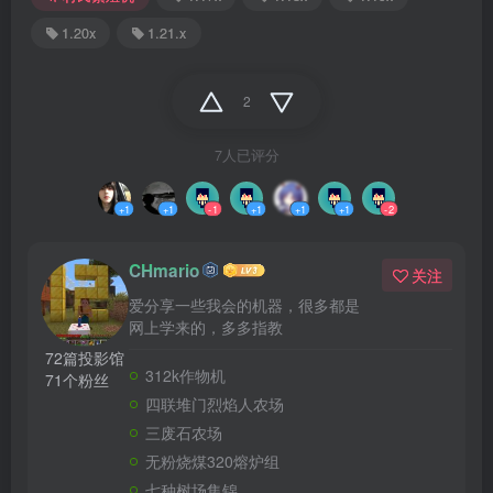
1.20x
1.21.x
2
7人已评分
+1
+1
-1
+1
+1
+1
-2
CHmario
关注
爱分享一些我会的机器，很多都是
网上学来的，多多指教
72篇投影馆
312k作物机
71个粉丝
四联堆门烈焰人农场
三废石农场
无粉烧煤320熔炉组
七种树场集锦