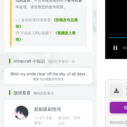
范的发布
，平台将根据规则给予
账号封禁
等处理。请珍惜您的发布权限。
👉 发布前请仔细查看
《投稿发布总规
则》
📺 不会嵌入B站视频？
《视频嵌入教
程》
minecraft-小知识
我的世界每日一言
Wish my smile clear off the sky, of all days.
微笑可以晴朗所有的天
随便看看
随机投影展示
新船吸刷怪塔
224
0
9个月前
litemati
发布
0