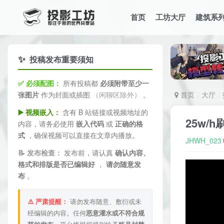
首页
工坊大厅
建筑系
✨
投稿发布重要须知
✅ 必须配图：
所有投稿都
必须附带至少一
张图片
作为封面或插图
（闲聊区除外）
。
首页
大厅
▶️ 视频嵌入：
含有 B 站链接或视频地址的
25w/
内容，请务必使用
嵌入代码
或
正确的格
式
，确保视频可以直接在文章内播放。
JHWH_023
📝 发布检查：
发布前，请认真
确认内容、
格式和排版是否已编辑好
，
请勿随意发
布
。
⚠️ 严肃提醒：
请勿发布随意、敷衍或未
经编辑的内容。任何
恶意灌水或不符合规