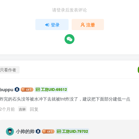
请登录后发表评论
登录
注册
只看作者
buppu
工坊UID:69512
炸完的石头没等被水冲下去就被tnt炸没了，建议把下面部分建低一点
2个月前
回复
吉林
小帅的帅
工坊UID:79702