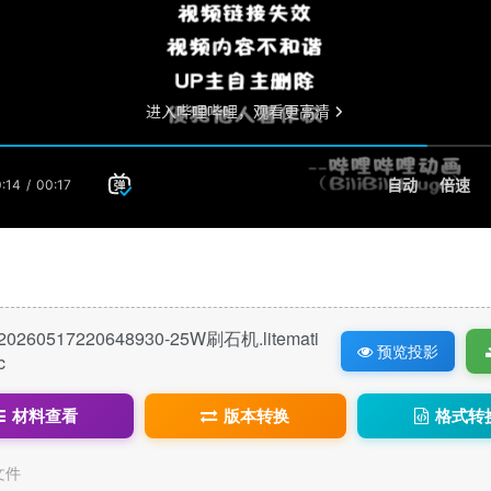
20260517220648930-25W刷石机.litemati
预览投影
c
材料查看
版本转换
格式转
c文件