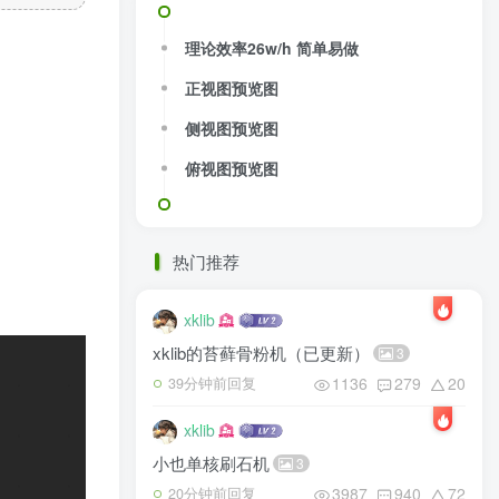
理论效率26w/h 简单易做
正视图预览图
侧视图预览图
俯视图预览图
热门推荐
xklib
xklib的苔藓骨粉机（已更新）
3
1136
279
20
39分钟前回复
xklib
小也单核刷石机
3
3987
940
72
20分钟前回复