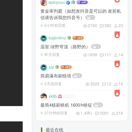
spicyuuu
黄金审判庭（如想发抖音是可以的 发前私
信请告诉我您抖音号）
1
2766
382
23
6小时前回复
hajimilmz
温室 绿野穹顶（路野的）
3
1838
111
14
昨天回复
xql
简易瀑布刷怪塔
3
3525
12
16
5天前回复
xklib
最简4核刷铁机 1600/h铁锭
3
1.4W+
3081
216
27分钟前回复
最近在线