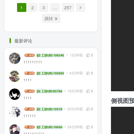
1
2
3
…
257
跳转
最新评论
zhenjun
1分钟前
0
工坊UID:106546
111111111
12357675H
4分钟前
0
工坊UID:105950
1111
kaiina
16分钟前
0
工坊UID:95768
1111
侧视图
工藤大王
20分钟前
0
工坊UID:103187
111111
cwdlmzzcv
24分钟前
0
工坊UID:106569
1111111111