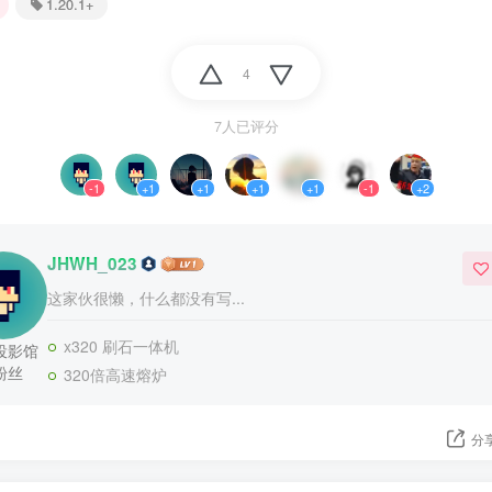
1.20.1+
4
7人已评分
-1
+1
+1
+1
+1
-1
+2
JHWH_023
这家伙很懒，什么都没有写...
x320 刷石一体机
投影馆
粉丝
320倍高速熔炉
分