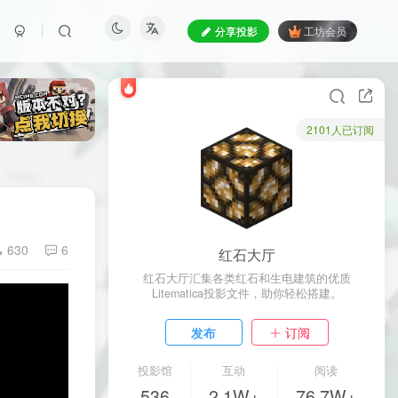
分享投影
工坊会员
2101人已订阅
630
6
红石大厅
红石大厅汇集各类红石和生电建筑的优质
Litematica投影文件，助你轻松搭建。
发布
订阅
投影馆
互动
阅读
536
2.1W+
76.7W+