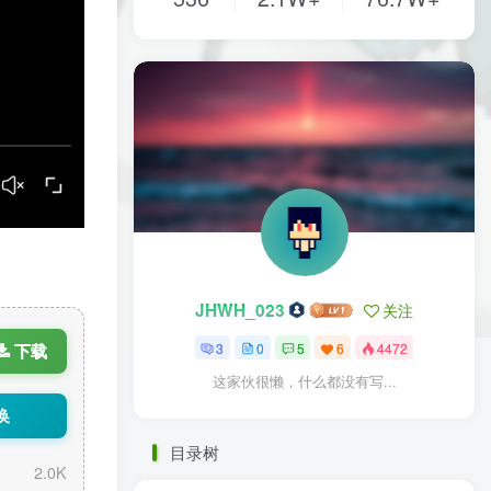
JHWH_023
关注
3
0
5
6
4472
下载
这家伙很懒，什么都没有写...
换
目录树
2.0K