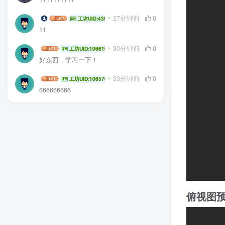
念语星
27分钟前
0
工坊UID:43530
11
Komorebi_QwQ
30分钟前
0
工坊UID:106610
好东西，学习一下！
Zhouchenxi2277
33分钟前
0
工坊UID:106570
666666666
俯视图