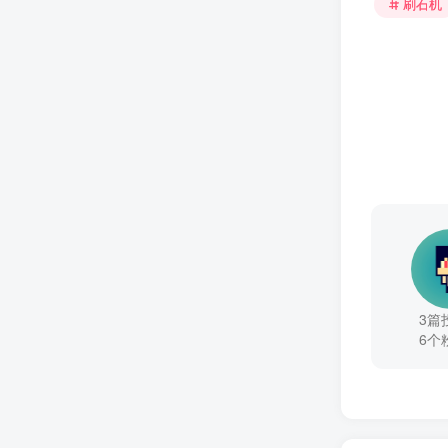
刷石机
3篇
6个