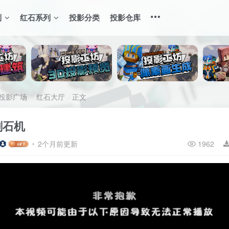
列
红石系列
投影分类
投影仓库
投影广场
红石大厅
正文
h刷石机
2个月前更新
1962