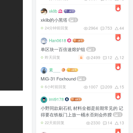
xklib
xklib的小黑塔
3
2964
753
44
24分钟前回复
Han0618
单区块一百倍速熔炉组
3
2499
12
12
昨天回复
素___
MiG-31 Foxhound
4
1007
209
15
6小时前回复
imi9178
小野同款刷石机 材料全都是前期常见的 记
得要在铁板门上放一桶水否则会炸膛
3
2330
14
13
22天前回复