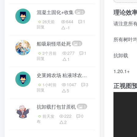
理论效率
混凝土固化+收集
3
644
1
26天前
请注意所有
回复
-1
所有树叶
船吸刷怪塔处死
3
277
1
2个月前
抗卸载
回复
1
1.20.1+
史莱姆农场 粘液球农场
3
正视图
1047
3
1小时前
回复
5
抗卸载打包甘蔗机
3
222
0
前天发
布
2