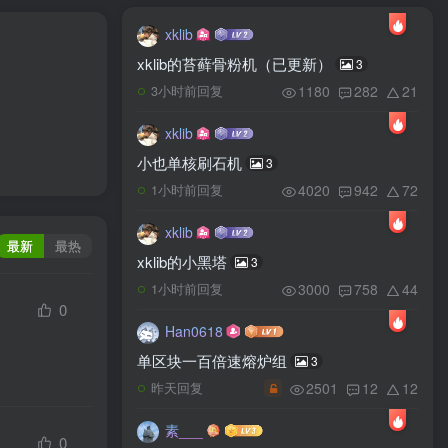
xklib
xklib的苔藓骨粉机（已更新）
3
1180
282
21
3小时前回复
xklib
小也单核刷石机
3
4020
942
72
1小时前回复
xklib
最新
最热
xklib的小黑塔
3
3000
758
44
1小时前回复
0
Han0618
单区块一百倍速熔炉组
3
2501
12
12
昨天回复
素___
0