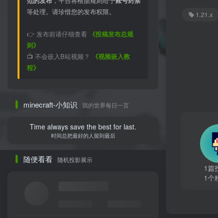
范的发布
，平台将根据规则给予
账号封禁
等处理。请珍惜您的发布权限。
1.21.x
👉 发布前请仔细查看
《投稿发布总规
则》
📺 不会嵌入B站视频？
《视频嵌入教
程》
minecraft-小知识
我的世界每日一言
Time always save the best for last.
时间总把最好的人留到最后
随便看看
随机投影展示
1篇
1个