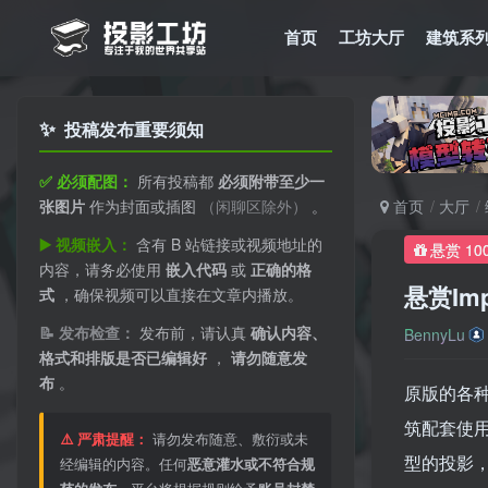
首页
工坊大厅
建筑系
✨
投稿发布重要须知
✅ 必须配图：
所有投稿都
必须附带至少一
张图片
作为封面或插图
（闲聊区除外）
。
首页
大厅
▶️ 视频嵌入：
含有 B 站链接或视频地址的
悬赏 10
内容，请务必使用
嵌入代码
或
正确的格
悬赏Impr
式
，确保视频可以直接在文章内播放。
📝 发布检查：
发布前，请认真
确认内容、
BennyLu
格式和排版是否已编辑好
，
请勿随意发
布
。
原版的各
筑配套使用
⚠️ 严肃提醒：
请勿发布随意、敷衍或未
型的投影
经编辑的内容。任何
恶意灌水或不符合规