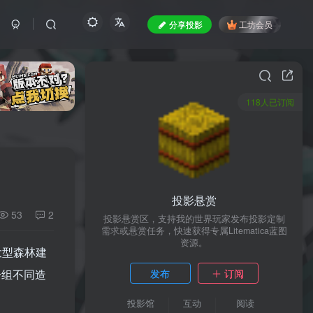
分享投影
工坊会员
118人已订阅
投影悬赏
53
2
投影悬赏区，支持我的世界玩家发布投影定制
需求或悬赏任务，快速获得专属Litematica蓝图
资源。
大型森林建
一组不同造
发布
订阅
投影馆
互动
阅读