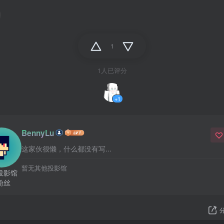
1
1人已评分
+1
BennyLu
这家伙很懒，什么都没有写...
暂无其他投影馆
投影馆
粉丝