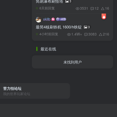
简易瀑布刷怪塔
3
3531
12
16
6天前回复
xklib
最简4核刷铁机 1600/h铁锭
3
1.4W+
3083
216
4小时前回复
最近在线
未找到用户
苦力怕论坛
我的世界玩家论坛