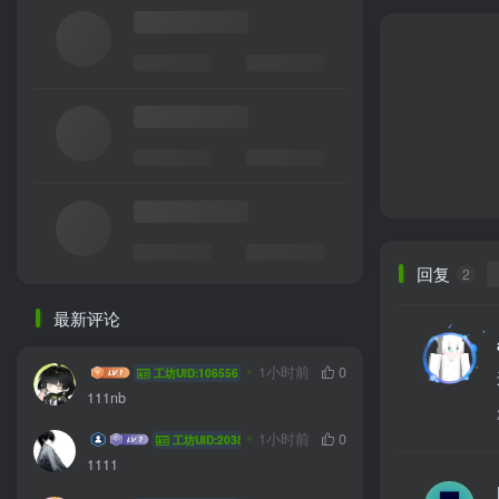
回复
2
最新评论
yanyu778
1小时前
0
工坊UID:106556
111nb
飞翔的菜鸟
1小时前
0
工坊UID:20385
1111