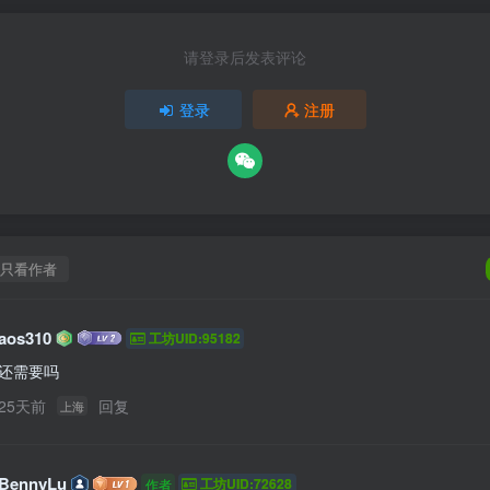
请登录后发表评论
登录
注册
只看作者
aos310
工坊UID:95182
还需要吗
25天前
回复
上海
BennyLu
工坊UID:72628
作者