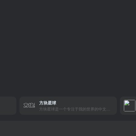
方块星球
方块星球是一个专注于我的世界的中文论坛，提供丰富的资源分享、玩家交流和创意展示，包括地图、皮肤、数据包等内容，打造Minecraft玩家的专属社区乐园！