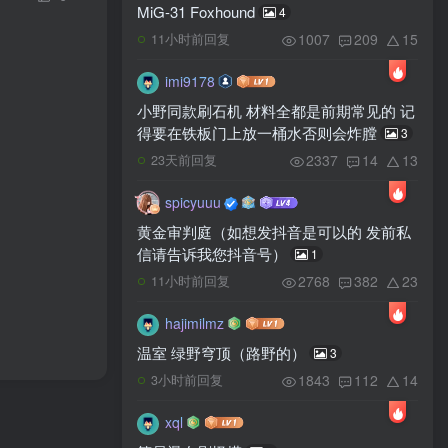
MiG-31 Foxhound
4
1007
209
15
11小时前回复
imi9178
小野同款刷石机 材料全都是前期常见的 记
得要在铁板门上放一桶水否则会炸膛
3
2337
14
13
23天前回复
spicyuuu
黄金审判庭（如想发抖音是可以的 发前私
信请告诉我您抖音号）
1
2768
382
23
11小时前回复
hajimilmz
温室 绿野穹顶（路野的）
3
1843
112
14
3小时前回复
xql