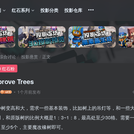
列
红石系列
投影分类
投影仓库
综合讨论
投影悬赏
正文
0 红石粉
ove Trees
1个月前发布
种树变高和大，需求一些基本装饰，比如树上的吊灯等，和一些
，和原版树的比例大概是1：3~1：8，最高处至少30格。需要
，至少5个，主要魔改橡树即可。