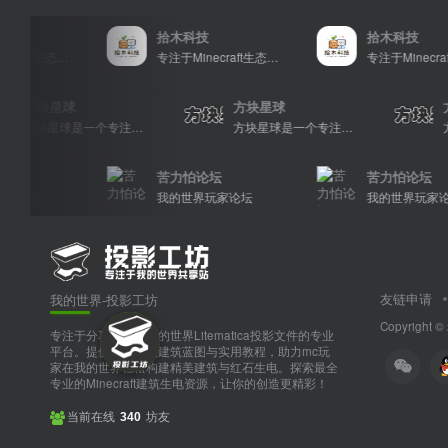
拾木科技
拾木科技
专注于Minecraft生态建设
专注于Minecraft生态建设
专注于Min
方块星球
方块星球
方块星球是一个专注于我的世界的中文论坛，提供丰富的资源分享、玩家交流和创意展示，包括地图、皮肤、数据包等内容，打造Minecraft玩家的专属社区乐园！
方块星球是一个专注于我的世界的中文论坛，提供丰富的资源分享、玩家交流和创意展示，包括地图、皮肤、数据包等内容，打造Minecraft玩家的专属社区乐园！
苦力怕论坛
苦力怕论坛
坛
我的世界玩家论坛
我的世界玩家论坛
友链申请
我的世界-投影工坊
Copyright ©
专注于分享和下载我的世界Litematica投影文件的专业
平台。提供多样化的建筑蓝图与实用教程，助力mc玩
家在我的世界轻松构建精美建筑与红石生电。探索最全
专业的Minecraft建筑生电资源，让你的创造更精彩！
当前在线
坊友
340