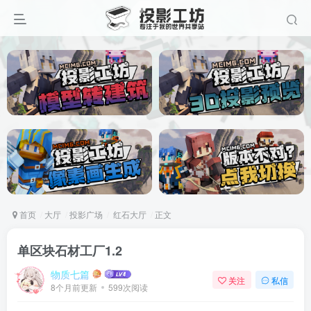
首页
大厅
投影广场
红石大厅
正文
单区块石材工厂1.2
物质七篇
关注
私信
8个月前更新
599次阅读