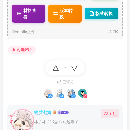
单区块石材
工厂1.2.lite
材料查
版本转
格式转换
matic
看
换
litematic文件
8.6K
高速熔炉
7
4人已评分
+5
+1
+2
-1
物质七篇
关注
坏了坏了它怎么动起来了