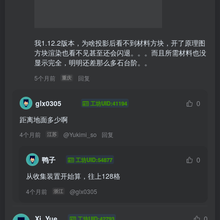
我1.12.2版本，为啥投影后看不到材料方块，开了原理图
方块渲染也看不见甚至还会闪退。。。而且所需材料也没
显示完全，明明还差那么多石台阶。。
5个月前
回复
重庆
glx0305
0
工坊UID:41194
距离地面多少啊
4个月前
@
Yukimi_so
回复
江苏
鸭子
0
工坊UID:54877
从收集装置开始算，往上128格
4个月前
@
glx0305
浙江
Xi_Yue
0
工坊UID:42793