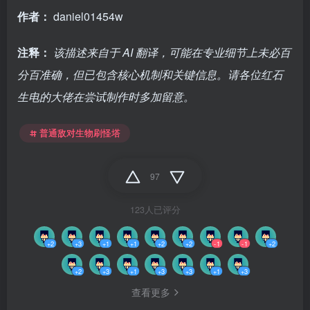
作者：
daniel01454w
注释：
该描述来自于 AI 翻译，可能在专业细节上未必百
分百准确，但已包含核心机制和关键信息。请各位红石
生电的大佬在尝试制作时多加留意。
普通敌对生物刷怪塔
97
123人已评分
+2
+3
+1
+1
+2
+2
-1
-1
+2
+2
+3
+1
+3
+3
+1
+3
查看更多