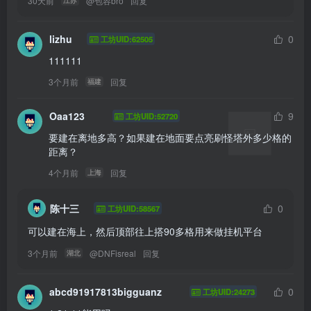
30天前
@
包容bro
回复
lizhu
0
工坊UID:62505
111111
3个月前
回复
福建
Oaa123
9
工坊UID:52720
要建在离地多高？如果建在地面要点亮刷怪塔外多少格的
距离？
4个月前
回复
上海
陈十三
0
工坊UID:58567
可以建在海上，然后顶部往上搭90多格用来做挂机平台
3个月前
@
DNFisreal
回复
湖北
abcd91917813bigguanz
0
工坊UID:24273