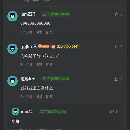
IamZZT
0
工坊UID:85030
6666666666666
1个月前
回复
湖北
ggjha
0
工坊UID:43444
为啥是半砖（我是小白）
3个月前
回复
海南
包容bro
0
工坊UID:65908
发射器里面装什么
3个月前
回复
甘肃
xhc24
0
工坊UID:92793
水桶
江苏