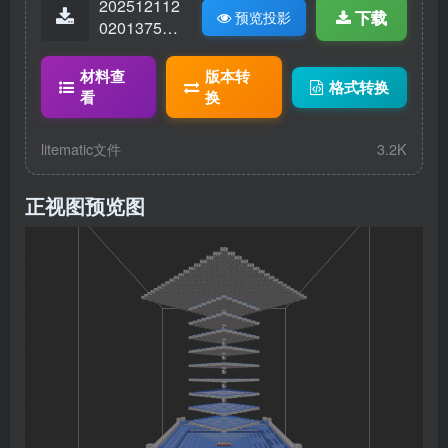
202512112
下载
预览投影
02013757-
18726.litem
atic
材料查
版本转
格式转换
看
换
litematic文件
3.2K
正视图预览图