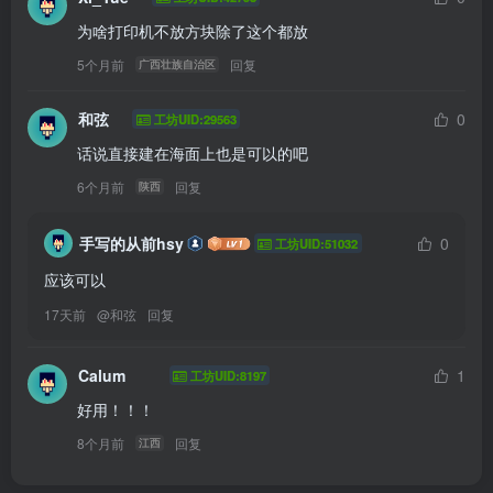
为啥打印机不放方块除了这个都放
5个月前
回复
广西壮族自治区
和弦
0
工坊UID:29563
话说直接建在海面上也是可以的吧
6个月前
回复
陕西
手写的从前hsy
0
工坊UID:51032
应该可以
17天前
@
和弦
回复
Calum
1
工坊UID:8197
好用！！！
8个月前
回复
江西