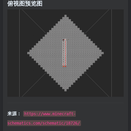
俯视图预览图
来源：
https://www.minecraft-
schematics.com/schematic/18726/