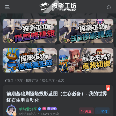
首页
大厅
投影广场
红石大厅
正文
前期基础刷怪塔投影蓝图（生存必备）- 我的世界
红石生电自动化
单纯爱分享
关注
私信
8个月前发布
1.6W+次阅读