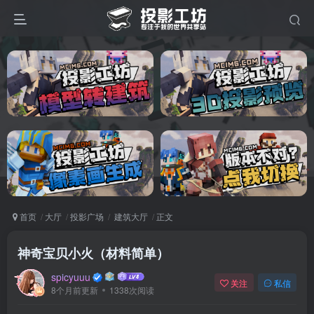
首页
大厅
投影广场
建筑大厅
正文
神奇宝贝小火（材料简单）
spicyuuu
关注
私信
8个月前更新
1338次阅读