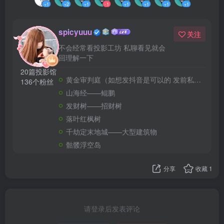
+1
+2
+1
-1
+1
+1
+1
+1
spicyuuu
关注
不会经常看投影工坊 私聊看见就会
回理解一下
20篇投影馆
黄金审判庭（如想发抖音是可以的 发前私信请告诉我您抖音号）
136个粉丝
山海经——鲲鹏
发财树——招财树
落叶红枫树
千劫定末地城——大型建筑物
骷髅浮空岛
分享
收藏
1
请登录后发表评论