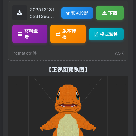
202512131
下载
预览投影
52812969-
神奇宝贝小
火龙.litemat
材料查
版本转
格式转换
ic
看
换
litematic文件
7.5K
【正视图预览图】