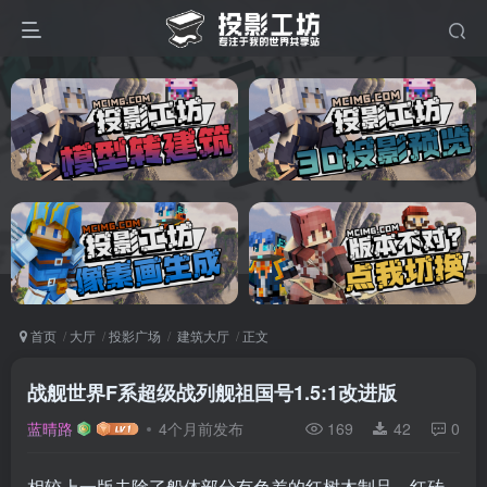
首页
大厅
投影广场
建筑大厅
正文
战舰世界F系超级战列舰祖国号1.5:1改进版
蓝晴路
4个月前发布
169
42
0
相较上一版去除了船体部分有色差的红树木制品、红砖