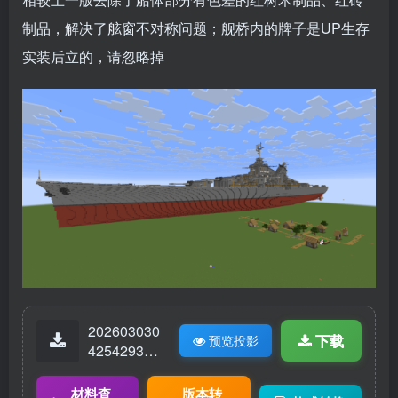
制品，解决了舷窗不对称问题；舰桥内的牌子是UP生存
实装后立的，请忽略掉
202603030
下载
预览投影
42542939-
LQR_patri
e.litematic
材料查
版本转