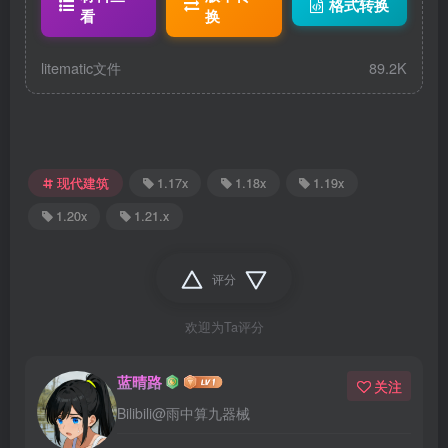
格式转换
看
换
litematic文件
89.2K
现代建筑
1.17x
1.18x
1.19x
1.20x
1.21.x
评分
欢迎为Ta评分
蓝晴路
关注
Bilibili@雨中算九器械