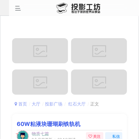
首页
大厅
投影广场
红石大厅
正文
60W粘液块珊瑚刷铁轨机
物质七篇
关注
私信