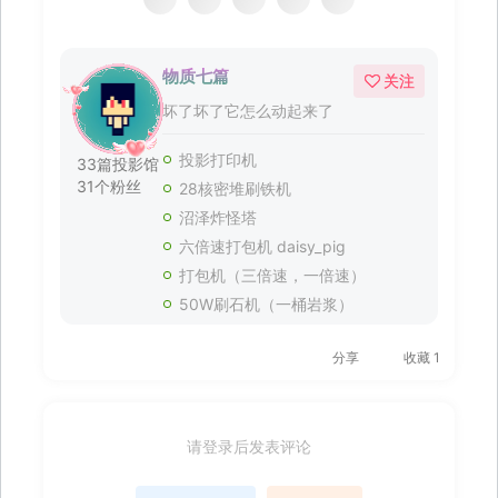
物质七篇
关注
坏了坏了它怎么动起来了
投影打印机
33篇投影馆
31个粉丝
28核密堆刷铁机
沼泽炸怪塔
六倍速打包机 daisy_pig
打包机（三倍速，一倍速）
50W刷石机（一桶岩浆）
分享
收藏
1
请登录后发表评论