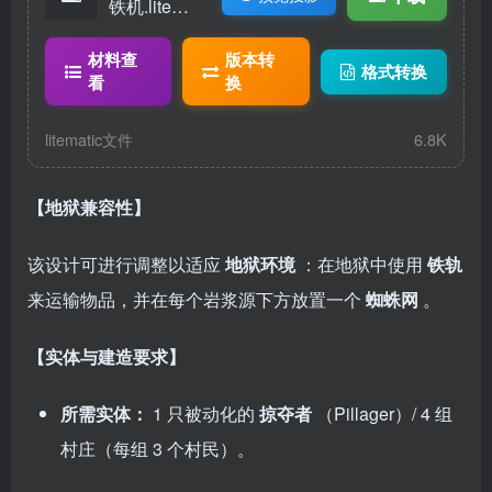
铁机.litemat
ic
材料查
版本转
格式转换
看
换
litematic文件
6.8K
【地狱兼容性】
该设计可进行调整以适应
地狱环境
：在地狱中使用
铁轨
来运输物品，并在每个岩浆源下方放置一个
蜘蛛网
。
【实体与建造要求】
所需实体：
1 只被动化的
掠夺者
（Pillager）/ 4 组
村庄（每组 3 个村民）。