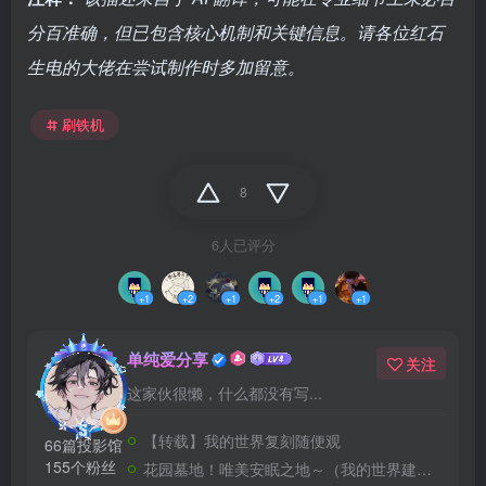
分百准确，但已包含核心机制和关键信息。请各位红石
生电的大佬在尝试制作时多加留意。
刷铁机
8
6人已评分
+1
+2
+1
+2
+1
+1
单纯爱分享
关注
这家伙很懒，什么都没有写...
【转载】我的世界复刻随便观
66篇投影馆
155个粉丝
花园墓地！唯美安眠之地～（我的世界建筑教程）