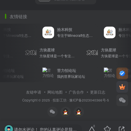
友情链接
科技
拾木科技
拾木科技
专注于Minecraft生态建设
专注于Minecraft生态建设
方块星球
方块星球
方块星球是一个专注于我的世界的中文论坛，提供丰富的资源分享、玩家交流和创意展示，包括地图、皮肤、数据包等内容，打造Minecraft玩家的专属社区乐园！
方块星球是一个专注于我的世界的中文论坛，提供丰富的资源分享、玩家交流和创意展示，包括地图、皮肤、数据包等内容，打造Minecraft玩家的专属社区乐园！
怕论坛
苦力怕论坛
苦力怕论
世界玩家论坛
我的世界玩家论坛
我的世界玩
友链申请
网站地图
广告合作
更新日志
Copyright © 2025 ·
投影工坊
·
豫ICP备2023040366号-5
8
请勿水评论！ 您的认真评论是我们的动力。请勿随意输入无意义字符或符号。温馨提示： 对于恶意灌水行为，我们将保留封禁处理的权利。