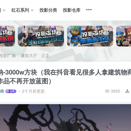
列
红石系列
投影分类
投影仓库
投影广场
建筑大厅
正文
纳-3000w方块（我在抖音看见很多人拿建筑物
作品不再开放蓝图）
2个月前更新
3955