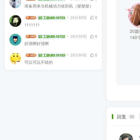
准备用来当机械动力收割机（桀桀桀）
baiye88888888
26分钟前
0
工坊UID:107234
1111111
20
Xianyu6
28分钟前
0
140
工坊UID:107223
好强啊好强啊
JYao
28分钟前
0
工坊UID:101020
可以可以不错的
回复
35