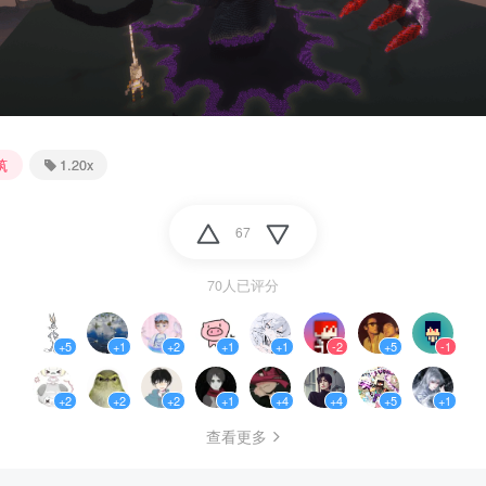
筑
1.20x
67
70人已评分
+5
+1
+2
+1
+1
-2
+5
-1
+2
+2
+2
+1
+4
+4
+5
+1
查看更多