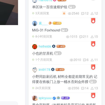
单区块一百倍速熔炉组
3
2546
12
12
3天前回复
素___
MiG-31 Foxhound
4
1015
211
15
8小时前回复
heiheide
小也的甘蔗机
3
2010
6
11
1个月前回复
imi9178
小野同款刷石机 材料全都是前期常见的 记
得要在铁板门上放一桶水否则会炸膛
3
2356
14
13
24天前回复
spicyuuu
黄金审判庭（如想发抖音是可以的 发前私