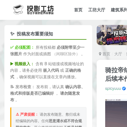
首页
工坊大厅
建筑系
✨
投稿发布重要须知
✅ 必须配图：
所有投稿都
必须附带至少一
张图片
作为封面或插图
（闲聊区除外）
。
首页
大厅
▶️ 视频嵌入：
含有 B 站链接或视频地址的
骑拉帝
内容，请务必使用
嵌入代码
或
正确的格
式
，确保视频可以直接在文章内播放。
后续本
📝 发布检查：
发布前，请认真
确认内容、
spicyuuu
格式和排版是否已编辑好
，
请勿随意发
布
。
⚠️ 严肃提醒：
请勿发布随意、敷衍或未
经编辑的内容。任何
恶意灌水或不符合规