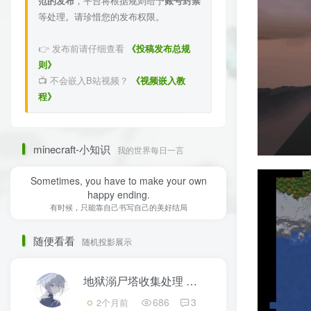
范的发布
，平台将根据规则给予
账号封禁
等处理。请珍惜您的发布权限。
👉 发布前请仔细查看
《投稿发布总规
则》
📺 不会嵌入B站视频？
《视频嵌入教
程》
minecraft-小知识
我的世界每日一言
Sometimes, you have to make your own
happy ending.
有时候，只能靠自己书写自己的美好结局
随便看看
随机投影展示
地狱溺尸塔收集处理
3
686
3
2个月前