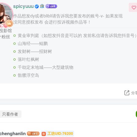
spicyuuu
作品想发dy或者blibli请告诉我您要发布的账号-v- 如果发现
没同意授权发布 会进行投诉视频作品等！
篇投影馆
黄金审判庭（如想发抖音是可以的 发前私信请告诉我您抖音号
个粉丝
山海经——鲲鹏
发财树——招财树
落叶红枫树
千劫定末地城——大型建筑物
骷髅浮空岛
分
只看作者
chenghanlin
工坊UID:76200