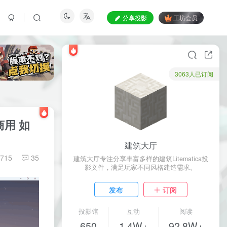
分享投影
工坊会员
3063人已订阅
商用 如
建筑大厅
715
35
建筑大厅专注分享丰富多样的建筑Litematica投
影文件，满足玩家不同风格建造需求。
发布
订阅
投影馆
互动
阅读
650
1.4W+
92.8W+