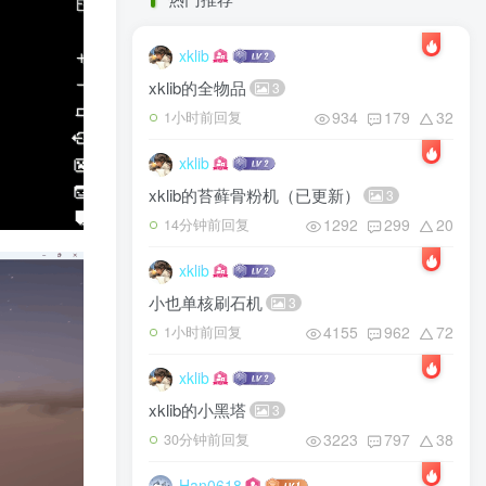
xklib
xklib的全物品
3
934
179
32
1小时前回复
xklib
xklib的苔藓骨粉机（已更新）
3
1292
299
20
14分钟前回复
xklib
小也单核刷石机
3
4155
962
72
1小时前回复
xklib
xklib的小黑塔
3
3223
797
38
30分钟前回复
Han0618