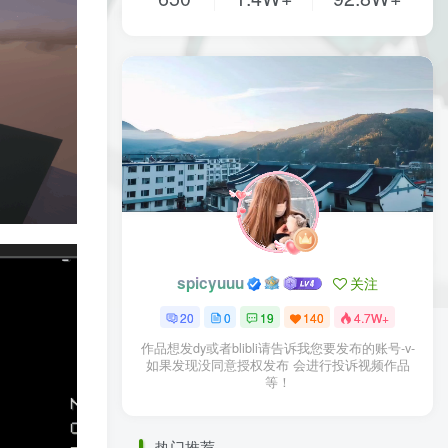
spicyuuu
关注
20
0
19
140
4.7W+
作品想发dy或者blibli请告诉我您要发布的账号-v-
如果发现没同意授权发布 会进行投诉视频作品
等！
热门推荐