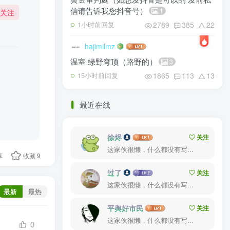
信请告诉我您抖音号）
1
关注
2789
385
22
1小时前回复
hajimilmz
）
温室 绿野穹顶（路野的）
3
1865
113
13
15小时前回复
最近在线
徐烬
关注
这家伙很懒，什么都没有写...
享
收藏
9
过了
关注
这家伙很懒，什么都没有写...
最新
最热
平舆好市民
关注
这家伙很懒，什么都没有写...
0