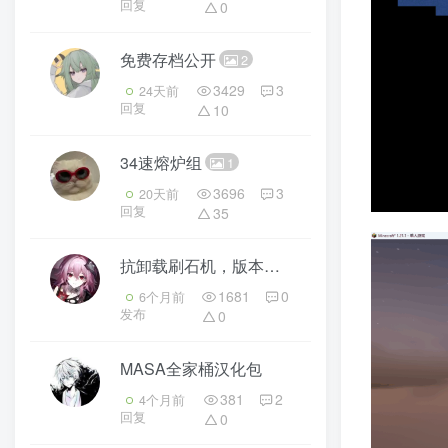
回复
0
免费存档公开
2
3429
3
24天前
回复
10
34速熔炉组
1
3696
3
20天前
回复
35
抗卸载刷石机，版本是1.20.1，注意版本转换
1681
0
6个月前
发布
0
MASA全家桶汉化包
381
2
4个月前
回复
0